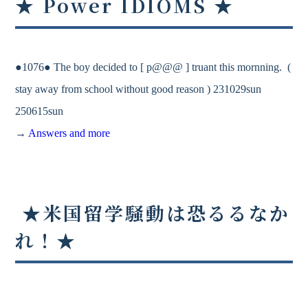
★ Power IDIOMS ★
●1076● The boy decided to [ p@@@ ] truant this mornning. (
stay away from school without good reason ) 231029sun
250615sun
→
Answers and more
★米国留学騒動は恐るるなか
れ！★