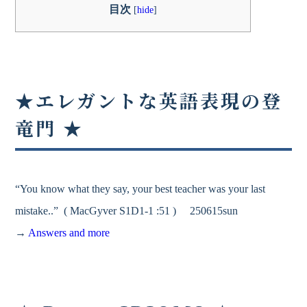
目次
[
hide
]
★
エレガントな英語表現の登
竜門
★
“You know what they say, your best teacher was your last
mistake..” ( MacGyver S1D1-1 :51 ) 250615sun
→
Answers and more