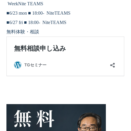
WeekNite TEAMS
■6/23 mon ■
18
:00-
NiteTEAMS
■6/27 fri ■
18
:00-
NiteTEAMS
無料体験・相談