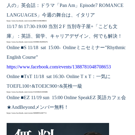
人の」英会話：ドラマ「Pan Am」Episode7
ROMANCE
LANGUAGES
」今週の舞台は、イタリア
https://www.facebook.com/events/884116186398655
11/17 fri 17:30-19:00 当別２F 当別寺子屋+「こども文
庫」：英語、留学、キャリアデザイン、何でも解決！
https://www.facebook.com/events/1059981392095676
Online ■S 11/18 sat 15:00- Onlineミニセミナー”Rhythmic
English Course”
https://www.facebook.com/events/1388781048708653
Online ■TxT 11/18 sat 16:30- Online TｘT：一気に
TOEFL100↑&TOEIC900↑&英検一級
https://www.facebook.com/events/1532506414183686
Online ■EZ 11/19 sun 15:00 Online SpeakEZ 英語カフェ会
★AndBeyondメンバー無料！
https://www.facebook.com/events/369089552467711